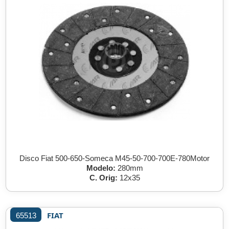
Disco Fiat 500-650-Someca M45-50-700-700E-780Motor
Modelo:
280mm
C. Orig:
12x35
FIAT
65513