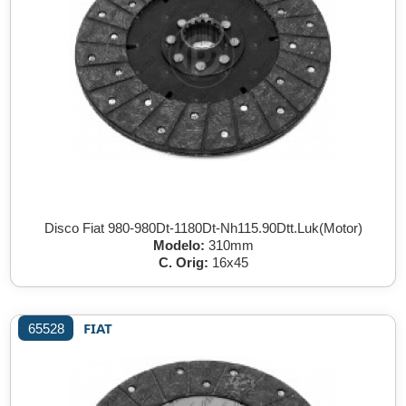
Disco Fiat 980-980Dt-1180Dt-Nh115.90Dtt.Luk(Motor)
Modelo:
310mm
C. Orig:
16x45
FIAT
65528