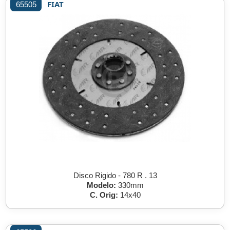
FIAT
65505
Disco Rigido - 780 R . 13
Modelo:
330mm
C. Orig:
14x40