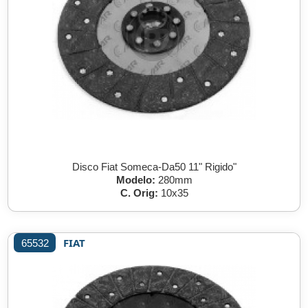
Disco Fiat Someca-Da50 11" Rigido"
Modelo:
280mm
C. Orig:
10x35
FIAT
65532