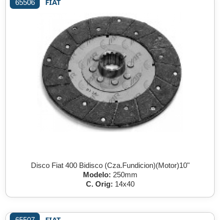
FIAT
65506
Disco Fiat 400 Bidisco (Cza.Fundicion)(Motor)10"
Modelo:
250mm
C. Orig:
14x40
FIAT
65507