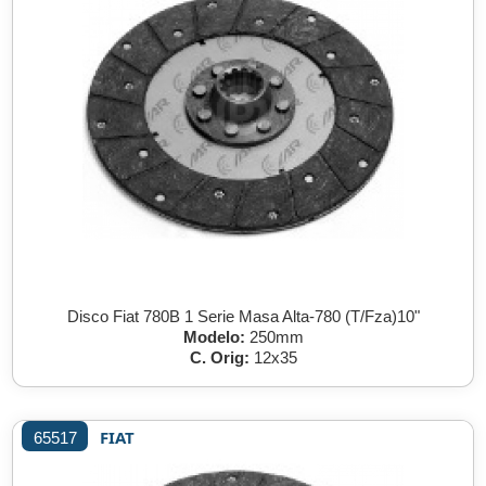
Disco Fiat 780B 1 Serie Masa Alta-780 (T/Fza)10"
Modelo:
250mm
C. Orig:
12x35
FIAT
65517