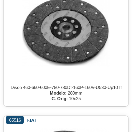
Disco 460-660-600E-780-780Dt-160P-160V-U530-Up10Tf
Modelo:
280mm
C. Orig:
10x25
FIAT
65516