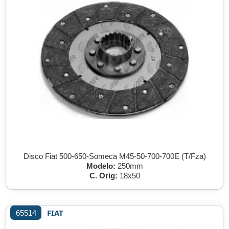
Disco Fiat 500-650-Someca M45-50-700-700E (T/Fza)
Modelo:
250mm
C. Orig:
18x50
FIAT
65514