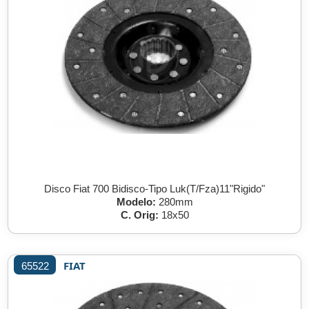
Disco Fiat 700 Bidisco-Tipo Luk(T/Fza)11"Rigido"
Modelo:
280mm
C. Orig:
18x50
FIAT
65522