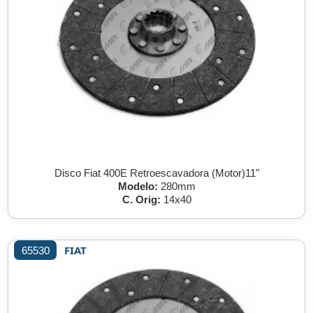
Disco Fiat 400E Retroescavadora (Motor)11"
Modelo:
280mm
C. Orig:
14x40
FIAT
65530