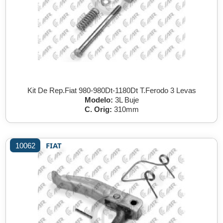
Kit De Rep.Fiat 980-980Dt-1180Dt T.Ferodo 3 Levas
Modelo:
3L Buje
C. Orig:
310mm
FIAT
10062