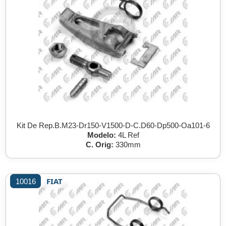
Kit De Rep.B.M23-Dr150-V1500-D-C.D60-Dp500-Oa101-6
Modelo:
4L Ref
C. Orig:
330mm
FIAT
10016