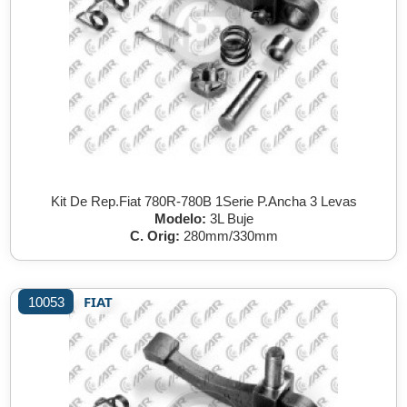
Kit De Rep.Fiat 780R-780B 1Serie P.Ancha 3 Levas
Modelo:
3L Buje
C. Orig:
280mm/330mm
FIAT
10053