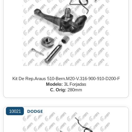
Kit De Rep.Araus 510-Bern.M20-V.316-900-910-D200-F
Modelo:
3L Forjadas
C. Orig:
280mm
DODGE
10021