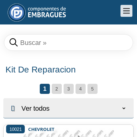
Kit De Reparacion
1
2
3
4
5
CHEVROLET
10021