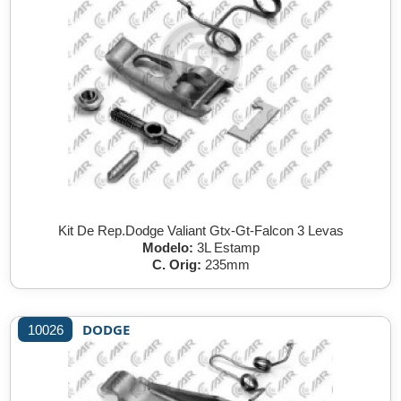
Kit De Rep.Dodge Valiant Gtx-Gt-Falcon 3 Levas
Modelo:
3L Estamp
C. Orig:
235mm
DODGE
10026