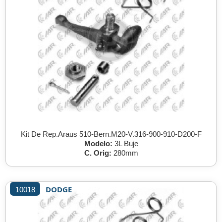
Kit De Rep.Araus 510-Bern.M20-V.316-900-910-D200-F
Modelo:
3L Buje
C. Orig:
280mm
DODGE
10018