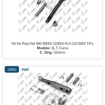
Kit De Rep.Fiat 980-980Dt-1180Dt-N.H.115.90Dt T/Fz
Modelo:
3L T Curvo
C. Orig:
310mm
FIAT
10061