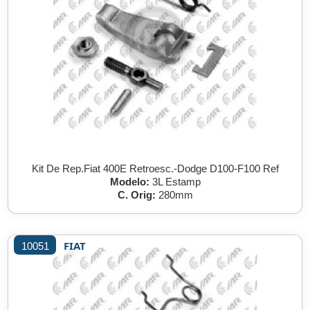
Kit De Rep.Fiat 400E Retroesc.-Dodge D100-F100 Ref
Modelo:
3L Estamp
C. Orig:
280mm
FIAT
10051