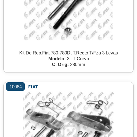
Kit De Rep.Fiat 780-780Dt T.Recto T/Fza 3 Levas
Modelo:
3L T Curvo
C. Orig:
280mm
FIAT
10064