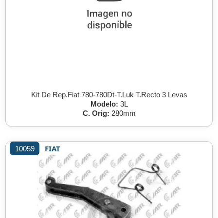
Kit De Rep.Fiat 780-780Dt-T.Luk T.Recto 3 Levas
Modelo:
3L
C. Orig:
280mm
FIAT
10059