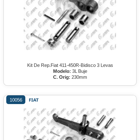
Kit De Rep.Fiat 411-450R-Bidisco 3 Levas
Modelo:
3L Buje
C. Orig:
230mm
FIAT
10056