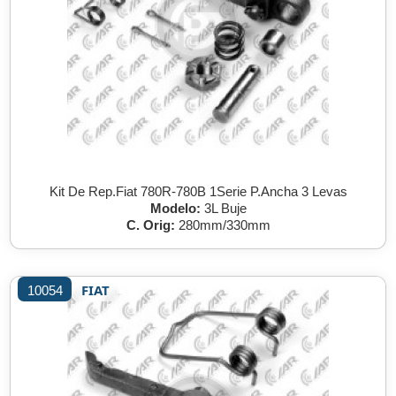
Kit De Rep.Fiat 780R-780B 1Serie P.Ancha 3 Levas
Modelo:
3L Buje
C. Orig:
280mm/330mm
FIAT
10054