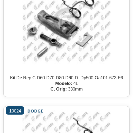
Kit De Rep.C.D60-D70-D80-D90-D. Dp500-Oa101-673-F6
Modelo:
4L
C. Orig:
330mm
DODGE
10024