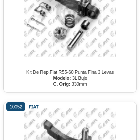
Kit De Rep.Fiat R55-60 Punta Fina 3 Levas
Modelo:
3L Buje
C. Orig:
330mm
FIAT
10052