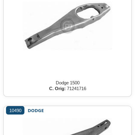
Dodge 1500
C. Orig:
71241716
DODGE
10490