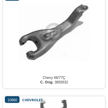
Chevy 66/77Ç
C. Orig:
3892632
CHEVROLET
10860