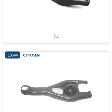
C4
CITROEN
10544