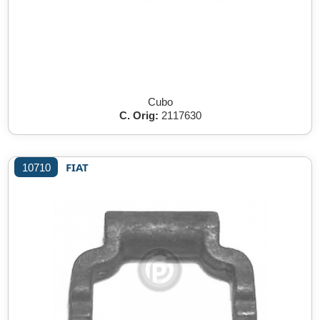
Cubo
C. Orig:
2117630
FIAT
10710