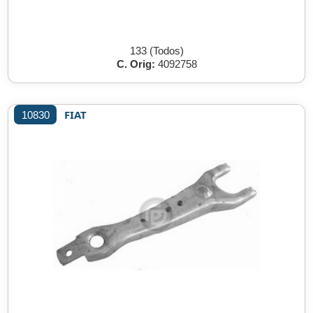
133 (Todos)
C. Orig:
4092758
FIAT
10830