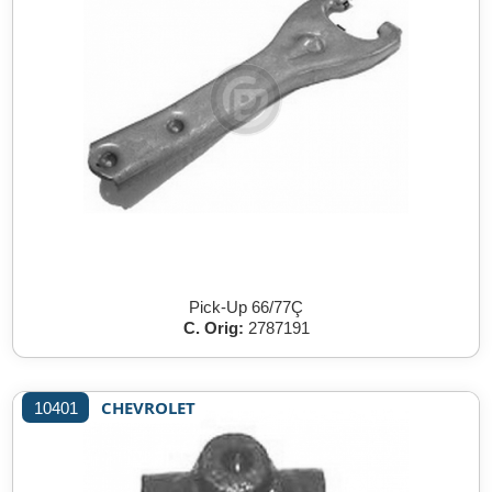
Pick-Up 66/77Ç
C. Orig:
2787191
CHEVROLET
10401