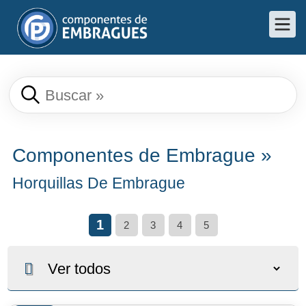
Componentes de Embrague
»
Horquillas De Embrague
1
2
3
4
5