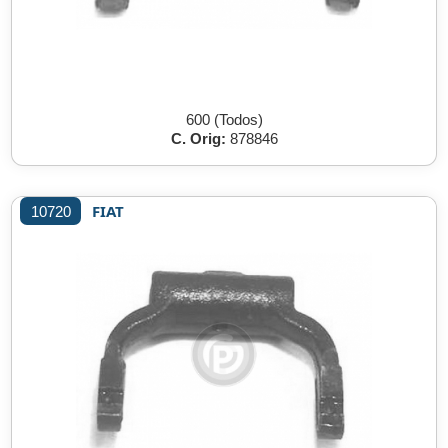
600 (Todos)
C. Orig:
878846
FIAT
10720