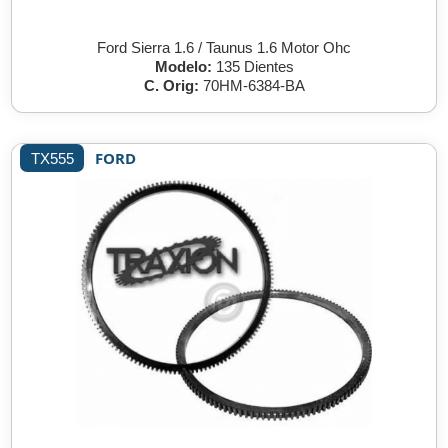
Ford Sierra 1.6 / Taunus 1.6 Motor Ohc
Modelo:
135 Dientes
C. Orig:
70HM-6384-BA
FORD
TX555