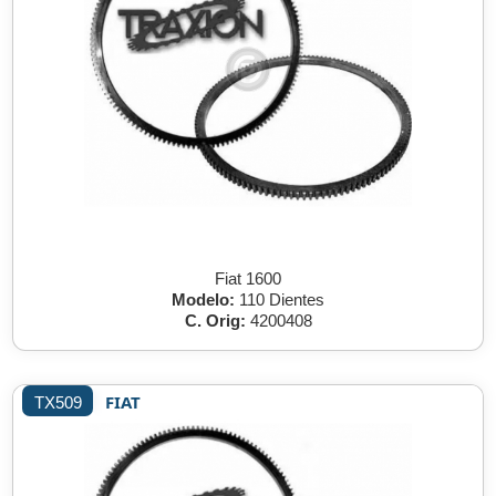
Fiat 1600
Modelo:
110 Dientes
C. Orig:
4200408
FIAT
TX509