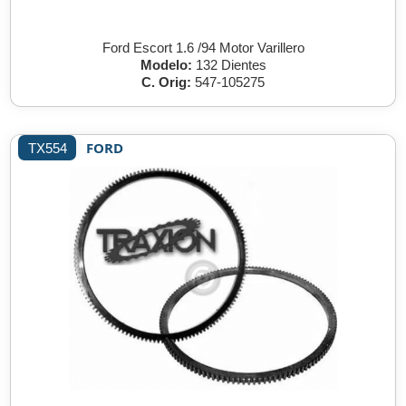
Ford Escort 1.6 /94 Motor Varillero
Modelo:
132 Dientes
C. Orig:
547-105275
FORD
TX554