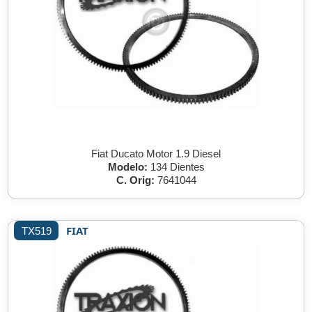
Fiat Ducato Motor 1.9 Diesel
Modelo:
134 Dientes
C. Orig:
7641044
FIAT
TX519