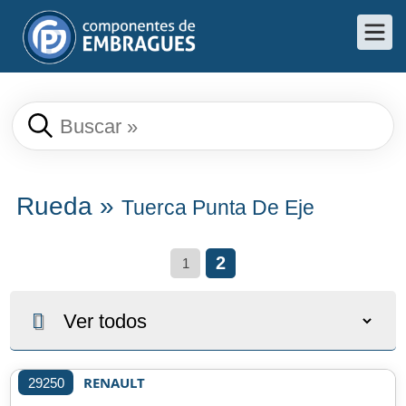
Rueda
»
Tuerca Punta De Eje
2
1
RENAULT
29250